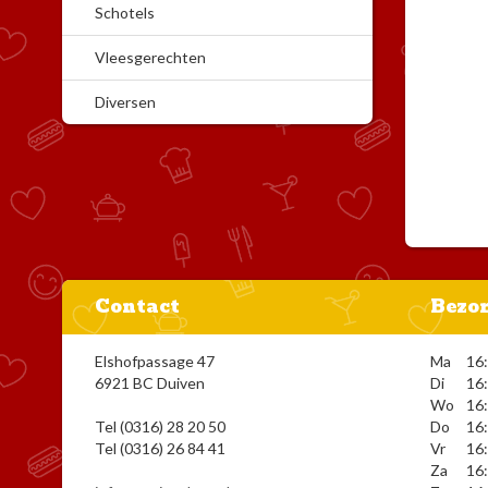
Schotels
Vleesgerechten
Diversen
Contact
Bezor
Elshofpassage 47
Ma
16:
6921 BC Duiven
Di
16:
Wo
16:
Tel (0316) 28 20 50
Do
16:
Tel (0316) 26 84 41
Vr
16:
Za
16: