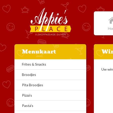
Ho
Menukaart
Wi
Frites & Snacks
Uw win
Broodjes
Pita Broodjes
Pizza's
Pasta's